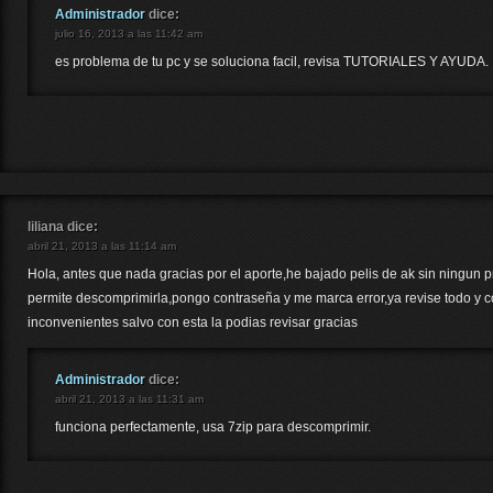
Administrador
dice:
julio 16, 2013 a las 11:42 am
es problema de tu pc y se soluciona facil, revisa TUTORIALES Y AYUDA.
liliana
dice:
abril 21, 2013 a las 11:14 am
Hola, antes que nada gracias por el aporte,he bajado pelis de ak sin ningun
permite descomprimirla,pongo contraseña y me marca error,ya revise todo y 
inconvenientes salvo con esta la podias revisar gracias
Administrador
dice:
abril 21, 2013 a las 11:31 am
funciona perfectamente, usa 7zip para descomprimir.