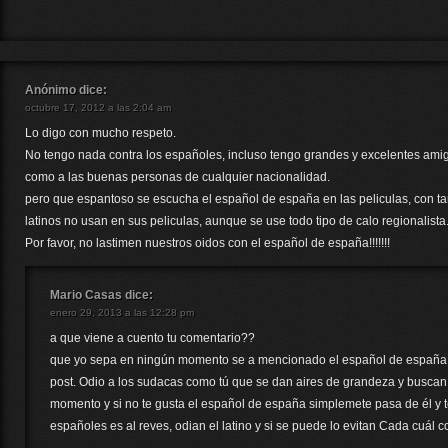
Anónimo
dice:
octubre 17, 2012 a las 2:04 am
Lo digo con mucho respeto.
No tengo nada contra los españoles, incluso tengo grandes y excelentes amig
como a las buenas personas de cualquier nacionalidad.
pero que espantoso se escucha el español de españa en las peliculas, con ta
latinos no usan en sus peliculas, aunque se use todo tipo de calo regionalista
Por favor, no lastimen nuestros oidos con el español de españa!!!!!!!
Mario Casas
dice:
enero 29, 2013 a las 12:28 pm
a que viene a cuento tu comentario??
que yo sepa en ningún momento se a mencionado el español de españa 
post. Odio a los sudacas como tú que se dan aires de grandeza y buscan
momento y si no te gusta el español de españa simplemete pasa de él y te
españoles es al reves, odian el latino y si se puede lo evitan Cada cuál c