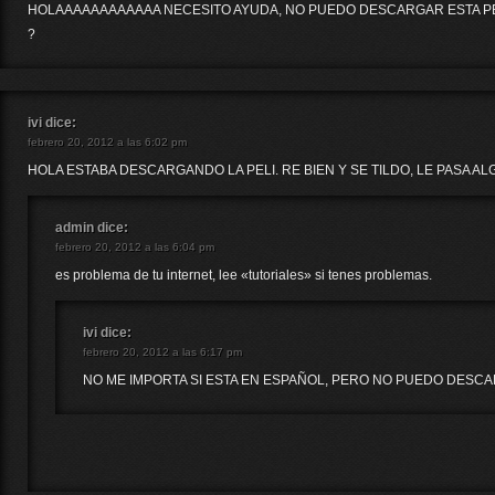
HOLAAAAAAAAAAAA NECESITO AYUDA, NO PUEDO DESCARGAR ESTA PE
?
ivi
dice:
febrero 20, 2012 a las 6:02 pm
HOLA ESTABA DESCARGANDO LA PELI. RE BIEN Y SE TILDO, LE PASA ALG
admin
dice:
febrero 20, 2012 a las 6:04 pm
es problema de tu internet, lee «tutoriales» si tenes problemas.
ivi
dice:
febrero 20, 2012 a las 6:17 pm
NO ME IMPORTA SI ESTA EN ESPAÑOL, PERO NO PUEDO DESC