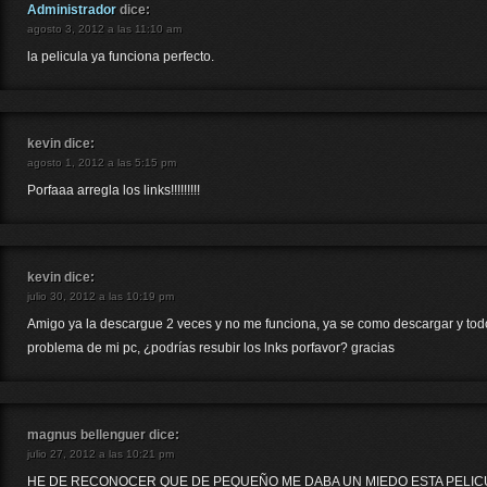
Administrador
dice:
agosto 3, 2012 a las 11:10 am
la pelicula ya funciona perfecto.
kevin
dice:
agosto 1, 2012 a las 5:15 pm
Porfaaa arregla los links!!!!!!!!!
kevin
dice:
julio 30, 2012 a las 10:19 pm
Amigo ya la descargue 2 veces y no me funciona, ya se como descargar y todo
problema de mi pc, ¿podrías resubir los lnks porfavor? gracias
magnus bellenguer
dice:
julio 27, 2012 a las 10:21 pm
HE DE RECONOCER QUE DE PEQUEÑO ME DABA UN MIEDO ESTA PELICU