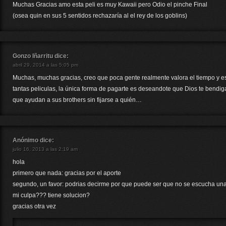
Muchas Gracias amo esta peli es muy Kawaii pero Odio el pinche Final
(osea quin en sus 5 sentidos rechazaría al el rey de los goblins)
Gonzo Iñarritu
dice:
abril 29, 2014 a las 5:05 pm
Muchas, muchas gracias, creo que poca gente realmente valora el tiempo y e
tantas peliculas, la única forma de pagarte es deseandote que Dios te bendiga
que ayudan a sus brothers sin fijarse a quién…
Anónimo
dice:
julio 16, 2013 a las 2:19 am
hola
primero que nada: gracias por el aporte
segundo, un favor: podrias decirme por que puede ser que no se escucha una
mi culpa??? tiene solucion?
gracias otra vez