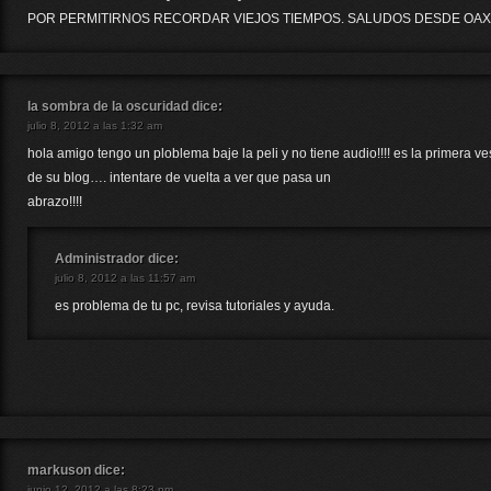
POR PERMITIRNOS RECORDAR VIEJOS TIEMPOS. SALUDOS DESDE OAX
la sombra de la oscuridad
dice:
julio 8, 2012 a las 1:32 am
hola amigo tengo un ploblema baje la peli y no tiene audio!!!! es la primera 
de su blog…. intentare de vuelta a ver que pasa un
abrazo!!!!
Administrador
dice:
julio 8, 2012 a las 11:57 am
es problema de tu pc, revisa tutoriales y ayuda.
markuson
dice:
junio 12, 2012 a las 8:23 pm