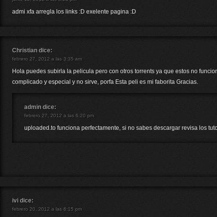
admi xfa arregla los links :D exelente pagina :D
Christian
dice:
febrero 27, 2012 a las 3:35 am
Hola puedes subirla la pelicula pero con otros torrents ya que estos no funci
complicado y especial y no sirve, porfa Esta peli es mi faborita Gracias.
admin
dice:
febrero 27, 2012 a las 6:20 pm
uploaded.to funciona perfectamente, si no sabes descargar revisa los tuto
ivi
dice:
febrero 20, 2012 a las 6:15 pm