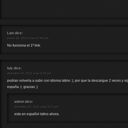
Lalo
dice:
enero 18, 2012 a las 12:45 pm
No funciona el 1º link.
luly
dice:
diciembre 15, 2011 a las 3:19 pm
podran volverla a subir con idioma latino :), por que la descargue 2 veces y 
españa :(. gracias ;)
admin
dice:
diciembre 15, 2011 a las 3:22 pm
esta en español latino ahora.