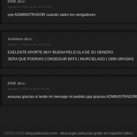
ERIK
dice:
agosto 8, 2012 a las 12:13 am
oye ADMINISTRADOR cuando salen los vengadores
Anónimo
dice:
agosto 7, 2012 a las 10:08 pm
EXELENTE APORTE MUY BUENA PELICULA DE SU GENERO.
SERA QUE PODRIAS CONSEGUIR BATS ( MURCIELAGO ) 1999 GRASIAS
ERIK
dice:
agosto 7, 2012 a las 8:59 pm
wouuuu gracias si leiste mi mensaje mi pedido jaja gracias ADMINISTRADOR
©2010-2025
blog-peliculas.com - descargar peliculas gratis en español latino
.