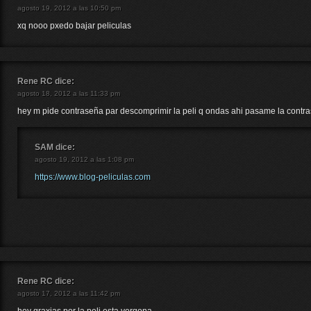
agosto 19, 2012 a las 10:50 pm
xq nooo pxedo bajar peliculas
Rene RC
dice:
agosto 18, 2012 a las 11:33 pm
hey m pide contraseña par descomprimir la peli q ondas ahi pasame la contraseña 
SAM
dice:
agosto 19, 2012 a las 1:08 pm
https://www.blog-peliculas.com
Rene RC
dice:
agosto 17, 2012 a las 11:42 pm