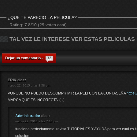
¿QUE TE PARECIO LA PELICULA?
Rating: 7.8/
10
(29 votes cast)
TAL VEZ LE INTERESE VER ESTAS PELICULAS
Dejar un comentario -
32
ERIK
dice:
marzo 22, 2015 a las 3:58 pm
PORQUE NO PUEDO DESCOMPRIMIR LA PELI CON LA CONTASEÑA
https:
MARCA QUE ES INCORECTA :( :(
Administrador
dice:
marzo 22, 2015 a las 7:15 pm
funciona perfectamente, revisa TUTORIALES Y AYUDA para ver cual es tu
solucion.