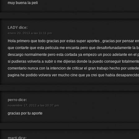
muy buena la peli
LADY
dice:
enero 20, 2013 a las 11:11 pm
Hola primero que todo gracias por estas super aportes , gracias por pensar en
que contarte que esta pelicula me encanta pero que desafortunadamente la baj
descargo normalmente pero esta cortada ya empezo un poco adelante en el p
si pudieras volverla a subir o me dijieras donde la puedo conseguir totalment
comentario nunca con la intencion de criticar el gran trabajo hecho por ustede
pagina he podido volvera ver mucho cine que ya crei que habia desaparecid
perro
dice:
noviembre 17, 2012 a las 10:37 pm
gracias por tu aporte
marti
dice: