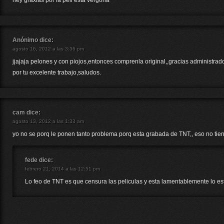
hey graxias por la peli esta vergona
Anónimo
dice:
agosto 16, 2012 a las 3:36 pm
jjajaja pelones y con piojos,entonces comprenla original,,gracias administrado
por tu excelente trabajo,saludos.
cam
dice:
agosto 13, 2012 a las 1:33 am
yo no se porq le ponen tanto problema porq esta grabada de TNT,, eso no ti
fede
dice:
febrero 21, 2014 a las 12:51 pm
Lo feo de TNT es que censura las peliculas y esta lamentablemente lo es